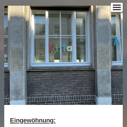
Home
Aktuelles
Die Einrichtung
▼
Eingewöhnung
Ernährung
Rundgang
Besondere Angebote
Öffnungszeiten / Termine
Unser Team
Förderverein
Eingewöhnung: